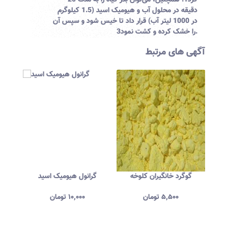
کرد
1
. همچنین، می‌توان بذر گیاه را به مدت 20
دقیقه در محلول آب و هیومیک اسید (1.5 کیلوگرم
در 1000 لیتر آب) قرار داد تا خیس شود و سپس آن
.
را خشک کرده و کشت نمود
3
آگهی های مرتبط
نیک
گوگرد خانگیران کلوخه
گرانول هیومیک اسید
فرو
۵,۵۰۰
تومان
۱۰,۰۰۰
تومان