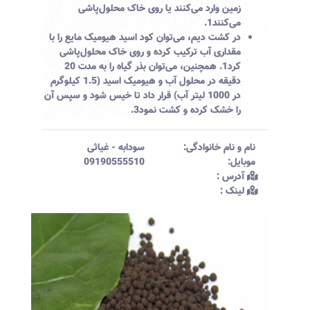
زمین وارد می‌کنند یا روی خاک محلول‌پاشی
می‌کنند
1
.
در کشت دیم، می‌توان کود اسید هیومیک مایع را با
مقداری آب ترکیب کرده و روی خاک محلول‌پاشی
کرد
1
. همچنین، می‌توان بذر گیاه را به مدت 20
دقیقه در محلول آب و هیومیک اسید (1.5 کیلوگرم
در 1000 لیتر آب) قرار داد تا خیس شود و سپس آن
را خشک کرده و کشت نمود
3
.
نام و نام خانوادگی:‌
سودابه
-
غیاثی
موبایل:‌
09190555510
آدرس :‌
لینک :‌