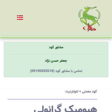
مشاور کود
جعفر حسن نژاد
(09190555510) تماس با مشاور کود
کود معدنی
>
لئوناردیت
هیومیک گرانولی