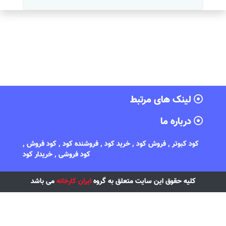
لینک های مرتبط
درباره ما
کود کبوتر , فروش کود , خرید کود , فروشنده کود , کود فروش ,
کود فروشی , خریدار کود
کلیه حقوق این سایت متعلق به گروه
ایران کارخانه
می باشد