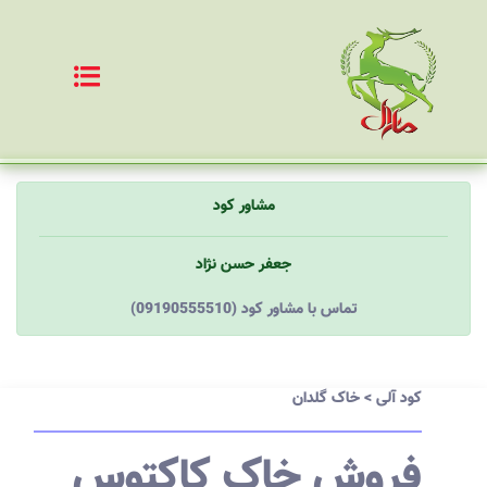
مشاور کود
جعفر حسن نژاد
(09190555510) تماس با مشاور کود
کود آلی
>
خاک گلدان
فروش خاک کاکتوس