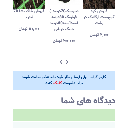
رگ -
فروش کود
(هیومیک70درصد-
فروش خاک نشا 70
فر
کمپوست ارگانیک در
فولویک 80درصد
لیتری
کمپو
رشت
-اسیدآمینه80درصد-
خا
۵۰,۰۰۰
تومان
جلبک دریایی
پاستو
۲,۰۰۰
تومان
۲۰۰,۰۰۰
تومان
‹
›
کاربر گرامی برای ارسال نظر خود باید عضو سایت شوید
برای عضویت
کلیک
کنید
دیدگاه های شما