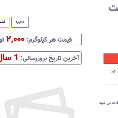
یت
ذخیره
اشت
۲,۰۰۰
قیمت هر
کیلوگرم
:‌
تو
1 سال
آخرین تاریخ بروزرسانی:‌
 کود
فاده می شود به طوری که سبب احیای خاک شده تا عناصر غذایی جذب بهتری داشته