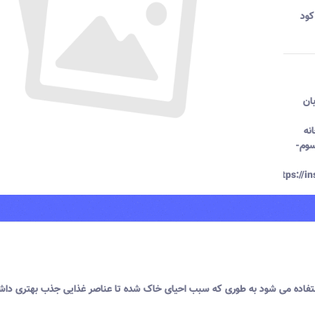
کود
ان
نه
سوم-
https://