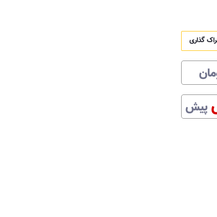
راک گذاری
مان
پیش
 باشند.