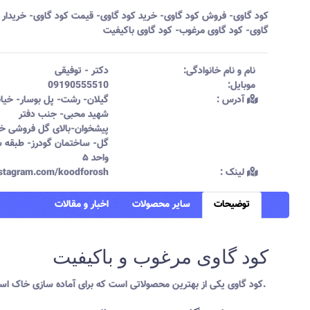
کود گاوی- فروش کود گاوی- خرید کود گاوی- قیمت کود گاوی- خریدار 
گاوی- کود گاوی مرغوب- کود گاوی باکیفیت
نام و نام خانوادگی:‌
دکتر
-
توفیقی
موبایل:‌
09190555510
آدرس :‌
گیلان- رشت- پل بوسار- خیاب
شهید محبی- جنب دفتر
پیشخوان-بالای گل فروشی خا
گل- ساختمان گودرز- طبقه 
واحد ۵
لینک :‌
instagram.com/koodforosh
توضیحات
سایر محصولات
اخبار و مقالات
کود گاوی مرغوب و باکیفیت
کود گاوی یکی از بهترین محصولاتی است که برای آماده سازی خاک استفاده می شود به طوری که سبب احیای خاک شده تا عناصر غذایی جذب بهتری داشته باشند.