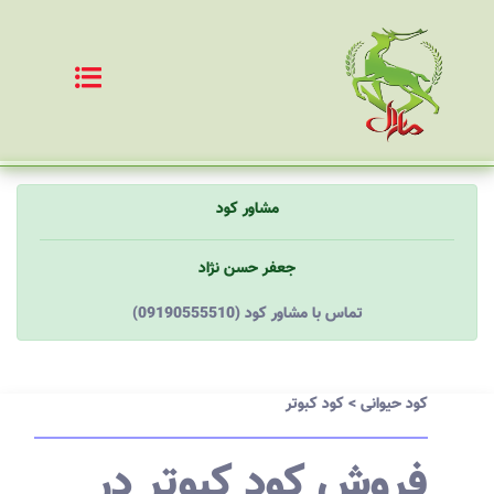
مشاور کود
جعفر حسن نژاد
(09190555510) تماس با مشاور کود
کود حیوانی
>
کود کبوتر
فروش کود کبوتر در