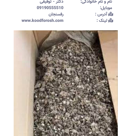
نام و نام خانوادگی:‌
دکتر
-
توفیقی
موبایل:‌
09190555510
آدرس :‌
رفسنجان
لینک :‌
www.koodforosh.com