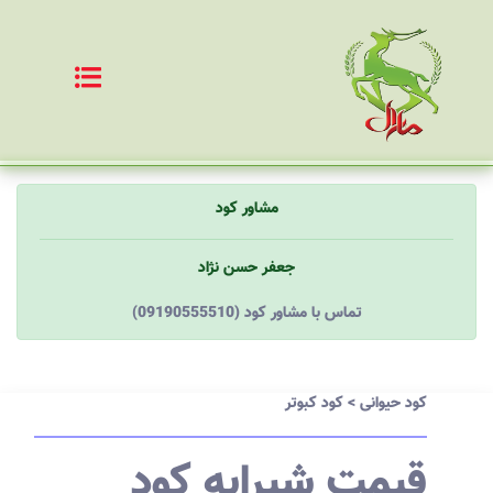
مشاور کود
جعفر حسن نژاد
(09190555510) تماس با مشاور کود
کود حیوانی
>
کود کبوتر
قیمت شیرابه کود