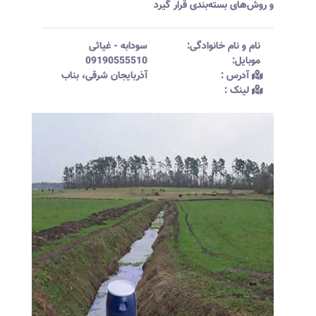
و روش‌های بسته‌بندی قرار گیرد
نام و نام خانوادگی:‌
سودابه
-
غیاثی
موبایل:‌
09190555510
آدرس :‌
آذربایجان شرقی، بناب
لینک :‌