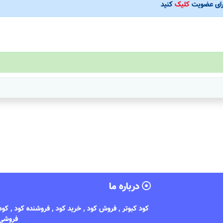
رای عضویت
کلیک
کنید
درباره ما
کود کبوتر , فروش کود , خرید کود , فروشنده کود , کو
فروشی 