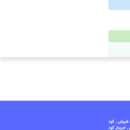
د فروش , کود
, خریدار کود