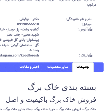
مرغوب
نام و نام خانوادگی:‌
دکتر
-
توفیقی
موبایل:‌
09190555510
آدرس :‌
گیلان- رشت- پل بوسار- خیاب
شهید محبی- جنب دفتر
پیشخوان-بالای گل فروشی خا
گل- ساختمان گودرز- طبقه 
واحد ۵
لینک :‌
instagram.com/koodforosh
توضیحات
سایر محصولات
اخبار و مقالات
بسته بندی خاک برگ
فروش خاک برگ باکیفیت و اصل
خاک برگ- فروش خاک برگ - خرید خاک برگ- بسته بندی خاک برگ- خ