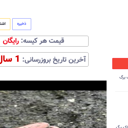
ذخیره
اشت
قیمت هر
کیسه
:‌
رایگان
1 سال
آخرین تاریخ بروزرسانی:‌
 برگ
اک برگ