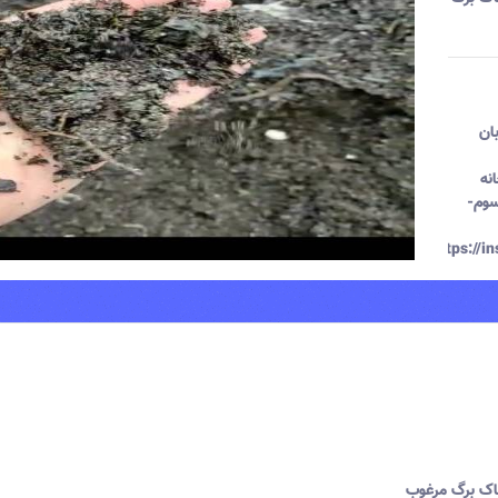
ان
نه
سوم-
https://
اک برگ مرغوب