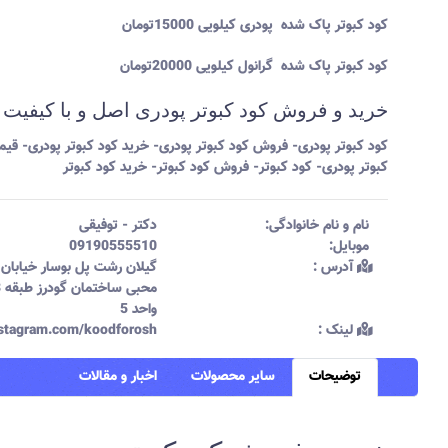
کود کبوتر پاک شده پودری کیلویی 15000تومان
کود کبوتر پاک شده گرانول کیلویی 20000تومان
خرید و فروش کود کبوتر پودری اصل و با کیفیت
کود کبوتر پودری- فروش کود کبوتر پودری- خرید کود کبوتر پودری- قی
کبوتر پودری- کود کبوتر- فروش کود کبوتر- خرید کود کبوتر
نام و نام خانوادگی:‌
دکتر
-
توفیقی
موبایل:‌
09190555510
آدرس :‌
گیلان رشت پل بوسار خیابان
مح
واحد 5
لینک :‌
instagram.com/koodforosh
توضیحات
سایر محصولات
اخبار و مقالات