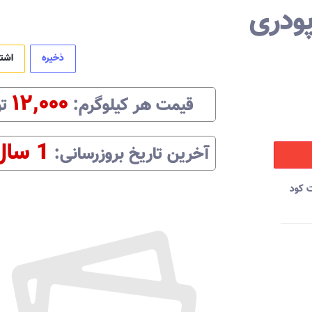
پودری
ذخیره
اشت
۱۲,۰۰۰
قیمت هر
کیلوگرم
:‌
ت
1 سال
آخرین تاریخ بروزرسانی:‌
 کود