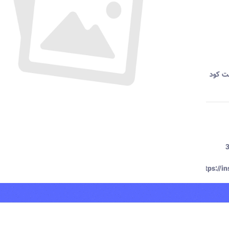
مت کود
بی ساختمان گودرز طبقه 3
https://