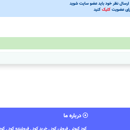
ی ارسال نظر خود باید عضو سایت شوید
رای عضویت
کلیک
کنید
درباره ما
کود کبوتر , فروش کود , خرید کود , فروشنده کود , کو