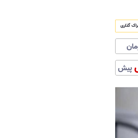
راک گذاری
مان
پیش