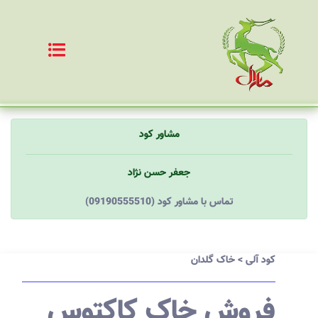
مشاور کود
جعفر حسن نژاد
(09190555510) تماس با مشاور کود
کود آلی
>
خاک گلدان
فروش خاک کاکتوس