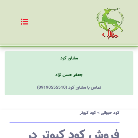
مشاور کود
جعفر حسن نژاد
(09190555510) تماس با مشاور کود
کود حیوانی
>
کود کبوتر
فروش کود کبوتر در