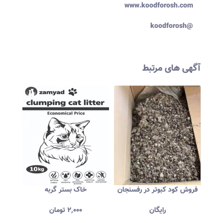
www.koodforosh.com
koodforosh@
آگهی های مرتبط
رشت
فروش کود کبوتر در رفسنجان
خاک بستر گربه
خر
رایگان
۲,۰۰۰
تومان