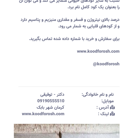
نسبت به سایر کودهای حیوانی متمایز می کند و می توان ان
را بعنوان یک کود کامل نام برد.
درصد بالای نیتروژن و فسفر و مقداری منیزیم و پتاسیم دارد
و از کودهای قلیایی به شمار می رود.
برای سفارش و خرید با شماره داده شده تماس بگیرید.
www.koodforosh.com
koodforosh@
نام و نام خانوادگی:‌
دکتر
-
توفیقی
موبایل:‌
09190555510
آدرس :‌
کرمان شهر بابک
لینک :‌
www.koodforosh.com