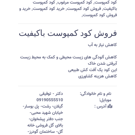
کود کمپوست
,
کود کمپوست مرغوب
,
کود کمپوست
باکیفیت
,
فروش کود کمپوست
,
خرید کود کمپوست
,
خرید و
فروش کود کمپوست
,
فروش کود کمپوست باکیفیت
کاهش نیاز به آب
کاهش آلودگی های زیست محیطی و کمک به محیط زیست
آبرفتی شدن خاک
این کود یک آفت کش طبیعی
کاهش هزینه کشاورزی
نام و نام خانوادگی:‌
دکتر
-
توفیقی
موبایل:‌
09190555510
آدرس :‌
گیلان- رشت- پل بوسار-
خیابان شهید محبی-
جنب دفتر پیشخوان-
بالای گل فروشی خانه
گل- ساختمان گودرز-