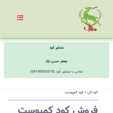
مشاور کود
جعفر حسن نژاد
(09190555510) تماس با مشاور کود
کود آلی
>
کود کمپوست
فروش کود کمپوست