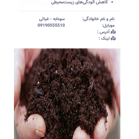
کاهش آلودگی‌های زیست‌محیطی
نام و نام خانوادگی:‌
سودابه
-
غیاثی
موبایل:‌
09190555510
آدرس :‌
لینک :‌