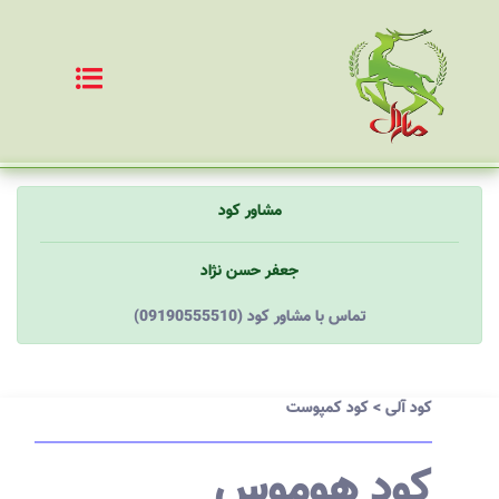
مشاور کود
جعفر حسن نژاد
(09190555510) تماس با مشاور کود
کود آلی
>
کود کمپوست
کود هوموس