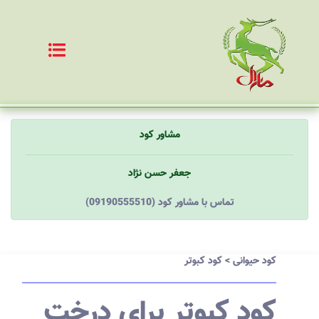
مشاور کود
جعفر حسن نژاد
(09190555510) تماس با مشاور کود
کود حیوانی
>
کود کبوتر
کود کبوتر برای درخت