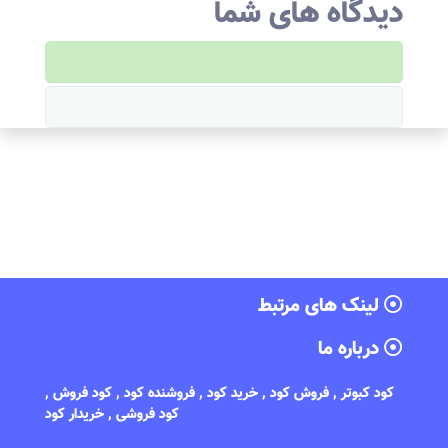
دیدگاه های شما
لینک های مرتبط
درباره ما
کود کبوتر , فروش کود , خرید کود , فروشنده کود , کود فروش ,
کود فروشی , خریدار کود