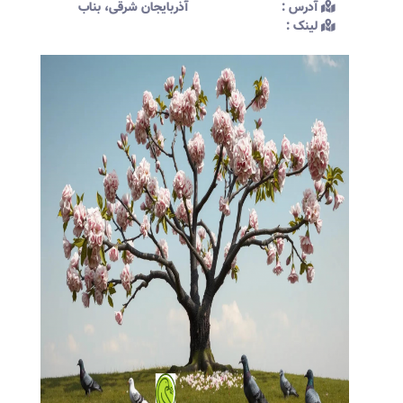
آدرس :‌
آذربایجان شرقی، بناب
لینک :‌