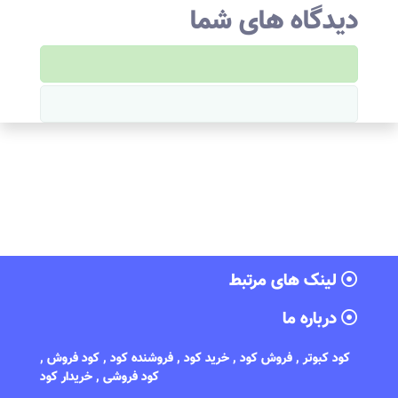
دیدگاه های شما
لینک های مرتبط
درباره ما
کود کبوتر , فروش کود , خرید کود , فروشنده کود , کود فروش ,
کود فروشی , خریدار کود