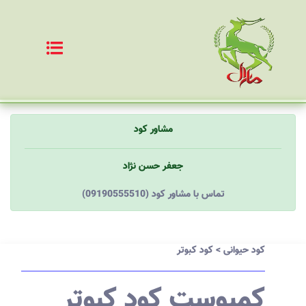
مشاور کود
جعفر حسن نژاد
(09190555510) تماس با مشاور کود
کود حیوانی
>
کود کبوتر
کمپوست کود کبوتر