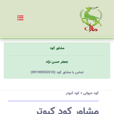
مشاور کود
جعفر حسن نژاد
(09190555510) تماس با مشاور کود
کود حیوانی
>
کود کبوتر
مشاور کود کبوتر