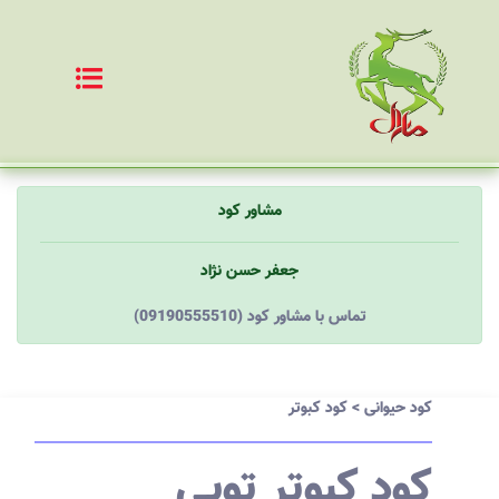
مشاور کود
جعفر حسن نژاد
(09190555510) تماس با مشاور کود
کود حیوانی
>
کود کبوتر
کود کبوتر توپی