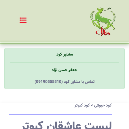
مشاور کود
جعفر حسن نژاد
(09190555510) تماس با مشاور کود
کود حیوانی
>
کود کبوتر
لیست عاشقان کبوتر