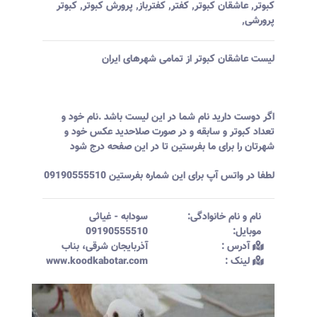
کبوتر
,
عاشقان کبوتر
,
کفتر
,
کفترباز
,
پرورش کبوتر
,
کبوتر
پرورشی
,
لیست عاشقان کبوتر از تمامی شهرهای ایران
اگر دوست دارید نام شما در این لیست باشد .نام خود و
تعداد کبوتر و سابقه و در صورت صلاحدید عکس خود و
شهرتان را برای ما بفرستین تا در این صفحه درج شود
لطفا در واتس آپ برای این شماره بفرستین 09190555510
نام و نام خانوادگی:‌
سودابه
-
غیاثی
موبایل:‌
09190555510
آدرس :‌
آذربایجان شرقی، بناب
لینک :‌
www.koodkabotar.com