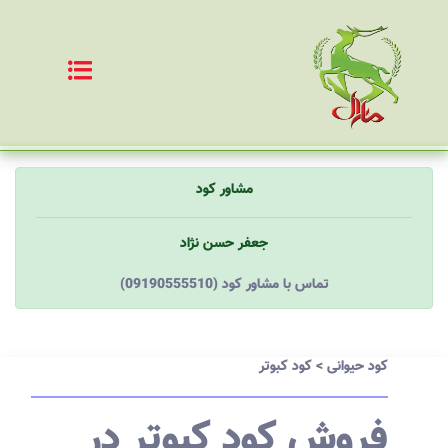
مشاور کود
جعفر حسن نژاد
(09190555510) تماس با مشاور کود
کود حیوانی
>
کود کبوتر
فروش کود کبوتر در