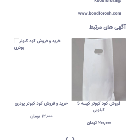
koodforosh@
www.koodforosh.com
آگهی های مرتبط
بوتر
خرید و فروش کود گاوی
فروش کود کبوتر کیسه 5
خرید و
کیلویی
۱,۵۰۰
تومان
۲۰۰,۰۰۰
تومان
‹
›