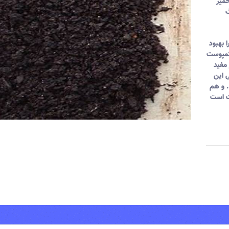
خمیر
گ
 بهبود
وکمپوست
مفید
ی این
. و هم
یت است