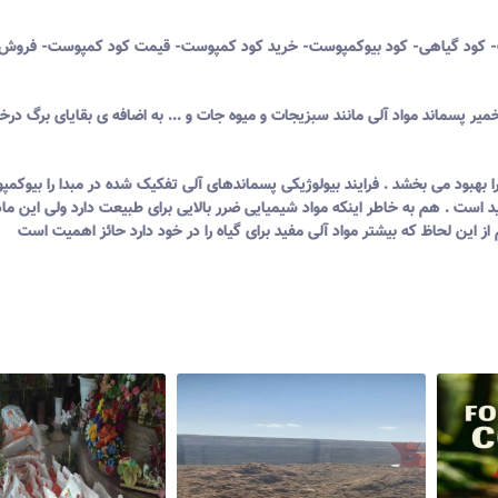
- کود گیاهی- کود بیوکمپوست- خرید کود کمپوست- قیمت کود کمپوست- فروش 
میر پسماند مواد آلی مانند سبزیجات و میوه جات و ... به اضافه ی بقایای برگ درخ
را بهبود می بخشد . فرایند بیولوژیکی پسماندهای آلی تفکیک شده در مبدا را بیوک
 است . هم به خاطر اینکه مواد شیمیایی ضرر بالایی برای طبیعت دارد ولی این ماد