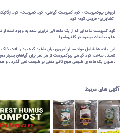
فروش
بیوکمپوست -
کود
کمپوست گیاهی- کود کمپوست- کود ارگانیک
کشاورزی- فروش کود- کود
کود کمپوست ماده ای که از یک ماده آلی فرآوری شده به وجود آمده از تخ
ها و ضایعات موجود در گل
فروش
یها
این ماده ها شامل مواد بسیار ضروری برای تغذیه گیاه بود و بافت خاک 
نامند . ساخت
کود
گیاهی بیوکمپوست از هر نظر برای گیاهان بسیار مفید
عنوان یک ماده ی طبیعی هیچ تاثیر منفی بر طبیعت نمی گذارد . و هم از این لحاظ که بیشتر مواد آلی مفید برای گیاه را در خود دارد حائز اهمیت است .
آگهی های مرتبط