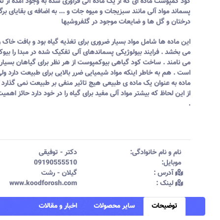
کود کمپوست ماده ای که از یک ماده آلی فرآوری شده به وجود آمده از ت
پسماند مواد آلی مانند سبزیجات و میوه جات و ... به اضافه ی بقایای بر
درختان و گل ها و ضایعات موجود در گل
فروش
یها
این ماده ها شامل مواد بسیار ضروری برای تغذیه گیاه بود و بافت خاک را
می بخشد . فرایند بیولوژیکی پسماندهای آلی تفکیک شده در مبدا را بی
می نامند . ساخت
کود
گیاهی بیوکمپوست از هر نظر برای گیاهان بسیار 
است . هم به خاطر اینکه مواد شیمیایی ضرر بالایی برای طبیعت دارد ول
ماده به عنوان یک ماده ی طبیعی هیچ تاثیر منفی بر طبیعت نمی گذارد 
از این لحاظ که بیشتر مواد آلی مفید برای گیاه را در خود دارد حائز اهم
.
نام و نام خانوادگی:‌
دکتر
-
توفیقی
موبایل:‌
09190555510
آدرس :‌
گیلان - رشت
لینک :‌
www.koodforosh.com
توضیحات
سایر محصولات
اخبار و مقالات