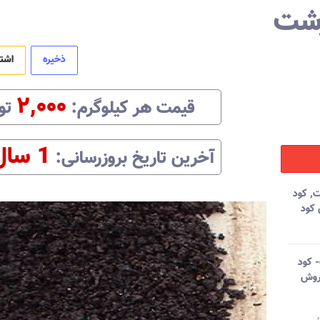
رشت
ذخیره
اشت
۲,۰۰۰
قیمت هر
کیلوگرم
:‌
تو
1 سال
آخرین تاریخ بروزرسانی:‌
ت
,
کود
کود
 کود
روش