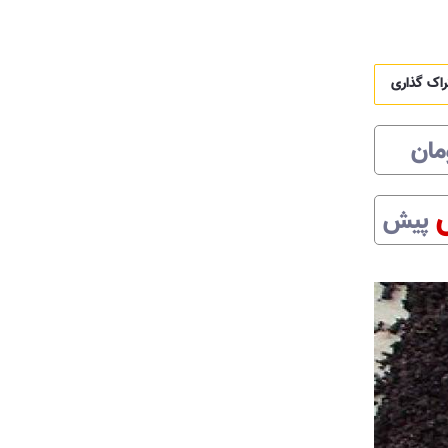
راک گذاری
مان
پیش