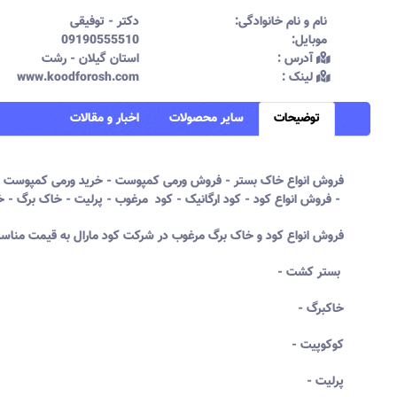
نام و نام خانوادگی:‌
دکتر
-
توفیقی
موبایل:‌
09190555510
آدرس :‌
استان گیلان - رشت
لینک :‌
www.koodforosh.com
توضیحات
سایر محصولات
اخبار و مقالات
فروش انواع خاک بستر - فروش ورمی کمپوست - خرید ورمی کمپوست - 
فروش انواع کود - کود ارگانیک - کود مرغوب - پرلیت - خاک برگ - خاک - کارخانه کود - کود گرانوله - پوکه -
فروش انواع کود و خاک برگ مرغوب در شرکت کود مارال به قیمت مناسب
- بستر کشت
- خاکبرگ
- کوکوپیت
- پرلیت