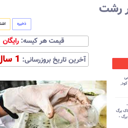
ر رشت
ذخیره
اشت
قیمت هر
کیسه
:‌
رایگان
1 سال
آخرین تاریخ بروزرسانی:‌
ی
ود
,
اک برگ
برگ -