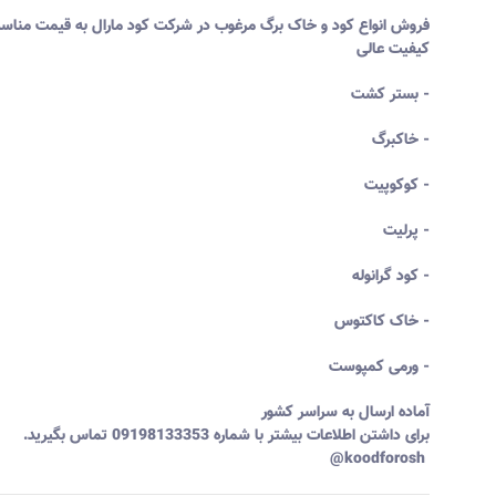
فروش انواع کود و خاک برگ مرغوب در شرکت کود مارال به قیمت مناسب
کیفیت عالی
- بستر کشت
- خاکبرگ
- کوکوپیت
- پرلیت
- کود گرانوله
- خاک کاکتوس
- ورمی کمپوست
آماده ارسال به سراسر کشور
برای داشتن اطلاعات بیشتر با شماره 09198133353
koodforosh@