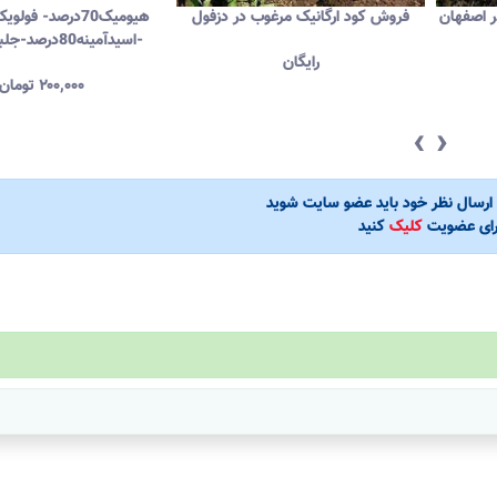
 اصفهان
فروش کود ارگانیک مرغوب در دزفول
-اسیدآمینه80درصد-جلبک دریایی
رایگان
۲۰۰,۰۰۰
تومان
‹
›
ی ارسال نظر خود باید عضو سایت شوید
رای عضویت
کلیک
کنید