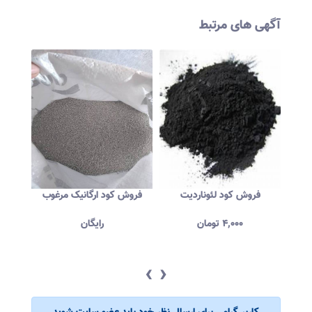
آگهی های مرتبط
موس
کود گرانوله و چالکود
فروش کود لئوناردیت
فرو
۱۱۱
تومان
۴,۰۰۰
تومان
‹
›