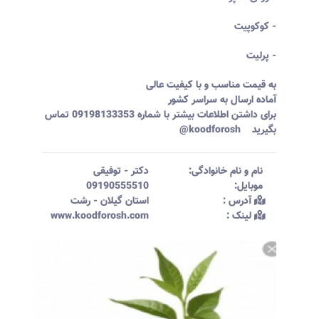
- کوکوپیت
- پرلیت
به قیمت مناسب و با کیفیت عالی
آماده ارسال به سراسر کشور
برای داشتن اطلاعات بیشتر با شماره 09198133353 تماس
بگیرید koodforosh@
نام و نام خانوادگی:‌
دکتر
-
توفیقی
موبایل:‌
09190555510
آدرس :‌
استان گیلان - رشت
لینک :‌
www.koodforosh.com