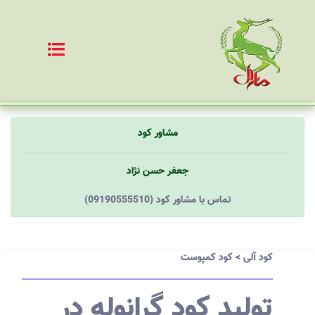
مشاور کود
جعفر حسن نژاد
(09190555510) تماس با مشاور کود
کود آلی
>
کود کمپوست
تولید کود گرانوله در