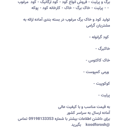
برگ و پرلیت - فروش انواع کود - کود ارگانیک - کود مرغوب
- پرلیت - خاک برگ - خاک - کارخانه کود - پوکه -
تولید کود و خاک برگ مرغوب در بسته بندی آماده ارائه به
مشتریان گرامی
- کود گرانوله
- خاکبرگ
- خاک کاکتوس
- ورمی کمپوست
- کوکوپیت
- پرلیت
به قیمت مناسب و با کیفیت عالی
آماده ارسال به سراسر کشور
برای داشتن اطلاعات بیشتر با شماره 09198133353 تماس
بگیرید koodforosh@