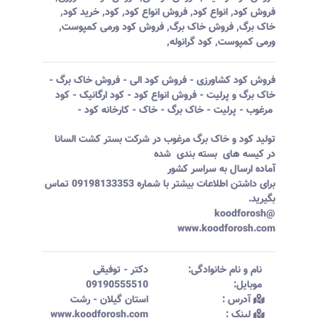
فروش کود
,
انواع کود
,
فروش انواع کود
,
کود
,
خرید کود
,
خاک برگ
,
فروش خاک برگ
,
فروش کود ورمی کمپوست
,
ورمی کمپوست
,
کود گرانوله
,
فروش کود کشاورزی - فروش کود الی - فروش خاک برگ -
خاک برگ و پرلیت - فروش انواع کود - کود ارگانیک - کود
مرغوب - پرلیت - خاک برگ - خاک - کارخانه کود -
تولید کود و خاک برگ مرغوب در شرکت بستر کشت السانا
در کیسه های بسته بندی شده
آماده ارسال به سراسر کشور
برای داشتن اطلاعات بیشتر با شماره 09198133353 تماس
بگیرید.
@koodforosh
www.koodforosh.com
نام و نام خانوادگی:‌
دکتر
-
توفیقی
موبایل:‌
09190555510
آدرس :‌
استان گیلان - رشت
لینک :‌
www.koodforosh.com