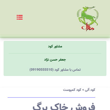
مشاور کود
جعفر حسن نژاد
(09190555510) تماس با مشاور کود
کود آلی
>
کود کمپوست
فروش خاک برگ