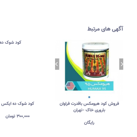
آگهی های مرتبط
فروش فسفر پتاس مایع
فروش کود هیومکس باقدرت ف
باروری خاک -تهران
رایگان
رایگان