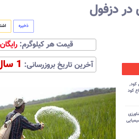
 در دزفول
ذخیره
اشت
قیمت هر
کیلوگرم
:‌
رایگان
1 سال
آخرین تاریخ بروزرسانی:‌
کود
,
اع کود
اورزی
یمیایی