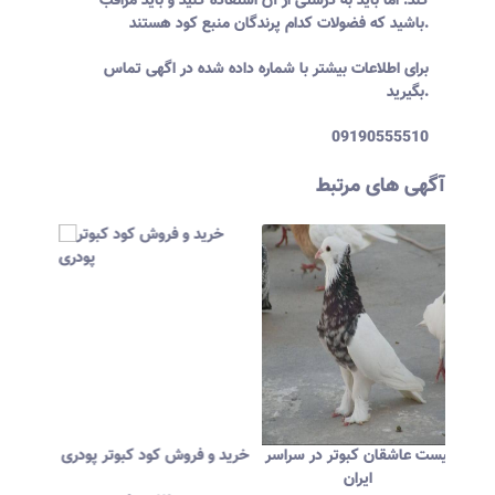
کند. اما باید به درستی از آن استفاده کنید و باید مراقب
باشید که فضولات کدام پرندگان منبع کود هستند.
برای اطلاعات بیشتر با شماره داده شده در اگهی تماس
بگیرید.
09190555510
آگهی های مرتبط
یفیت
لیست عاشقان کبوتر در سراسر
خرید و فروش کود کبوتر پودری
تمیز
ایران