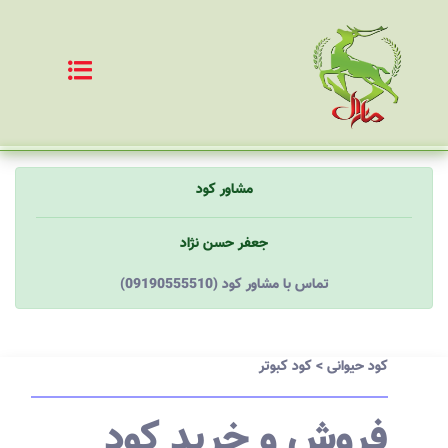
مشاور کود
جعفر حسن نژاد
(09190555510) تماس با مشاور کود
کود حیوانی
>
کود کبوتر
فروش و خرید کود