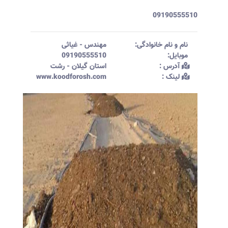
09190555510
نام و نام خانوادگی:‌
مهندس
-
غیاثی
موبایل:‌
09190555510
آدرس :‌
استان گیلان - رشت
لینک :‌
www.koodforosh.com