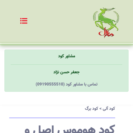
مشاور کود
جعفر حسن نژاد
(09190555510) تماس با مشاور کود
کود آلی
>
کود برگ
کود هوموس اصل و