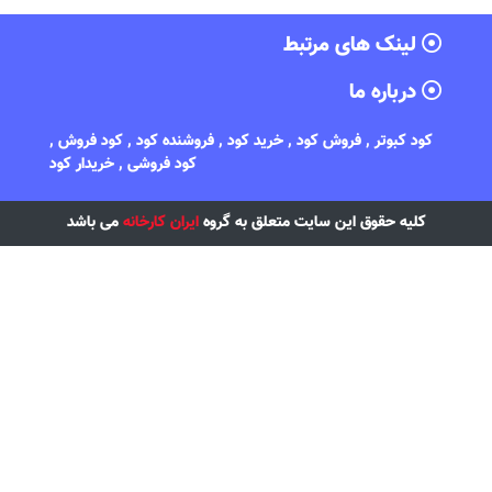
لینک های مرتبط
درباره ما
کود کبوتر , فروش کود , خرید کود , فروشنده کود , کود فروش ,
کود فروشی , خریدار کود
کلیه حقوق این سایت متعلق به گروه
ایران کارخانه
می باشد