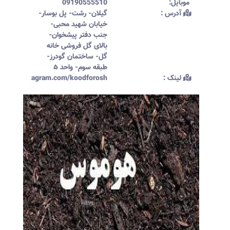
موبایل:‌
09190555510
آدرس :‌
گیلان- رشت- پل بوسار-
خیابان شهید محبی-
جنب دفتر پیشخوان-
بالای گل فروشی خانه
گل- ساختمان گودرز-
طبقه سوم- واحد ۵
لینک :‌
ttps://instagram.com/koodforosh