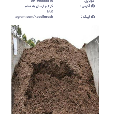
موبایل:‌
09190555510
آدرس :‌
کرج و ارسال به تمام
نقاط
لینک :‌
ttps://instagram.com/koodforosh