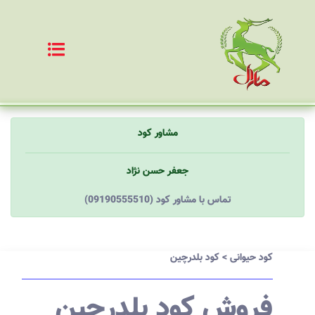
مشاور کود
جعفر حسن نژاد
(09190555510) تماس با مشاور کود
کود حیوانی
>
کود بلدرچین
فروش کود بلدرچین