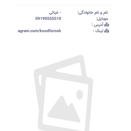
نام و نام خانوادگی:‌
-
غیاثی
موبایل:‌
09190555510
آدرس :‌
لینک :‌
ttps://instagram.com/koodforosh