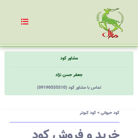
مشاور کود
جعفر حسن نژاد
(09190555510) تماس با مشاور کود
کود حیوانی
>
کود کبوتر
خرید و فروش کود