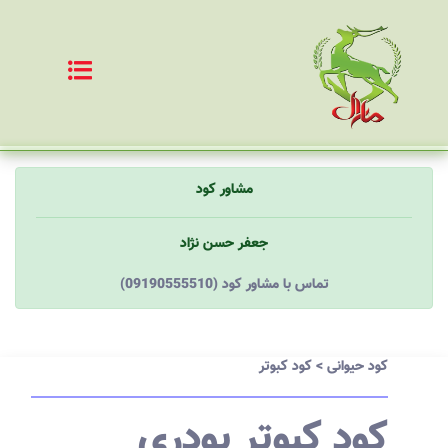
مشاور کود
جعفر حسن نژاد
(09190555510) تماس با مشاور کود
کود حیوانی
>
کود کبوتر
کود کبوتر پودری