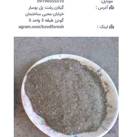
موبایل:‌
09190555510
آدرس :‌
گیلان رشت پل بوسار
خیابان محبی ساختمان
گودرز طبقه 3 واحد 5
لینک :‌
ttps://instagram.com/koodforosh