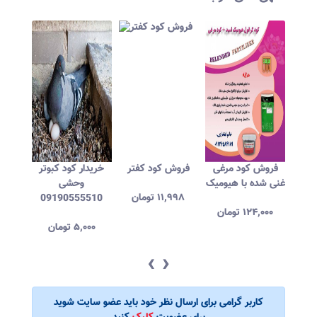
آوری
فروش کود مرغی
فروش کود کفتر
خریدار کود کبوتر
خرید 
تر در
غنی شده با هیومیک
وحشی
کبو
۱۱,۹۹۸
تومان
ن
09190555510
۱۲۴,۰۰۰
تومان
۰۰۰
ن
۵,۰۰۰
تومان
‹
›
کاربر گرامی برای ارسال نظر خود باید عضو سایت شوید