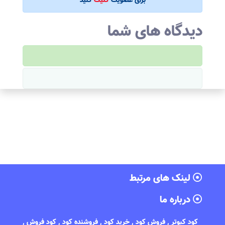
برای عضویت
کلیک
کنید
دیدگاه های شما
لینک های مرتبط
درباره ما
کود کبوتر , فروش کود , خرید کود , فروشنده کود , کود فروش ,