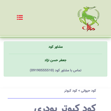
مشاور کود
جعفر حسن نژاد
(09190555510) تماس با مشاور کود
کود حیوانی
>
کود کبوتر
کود کبوتر پودری