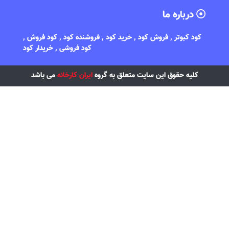
درباره ما
کود کبوتر , فروش کود , خرید کود , فروشنده کود , کود فروش ,
کود فروشی , خریدار کود
کلیه حقوق این سایت متعلق به گروه
ایران کارخانه
می باشد