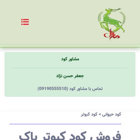
مشاور کود
جعفر حسن نژاد
(09190555510) تماس با مشاور کود
کود حیوانی
>
کود کبوتر
فروش کود کبوتر پاک