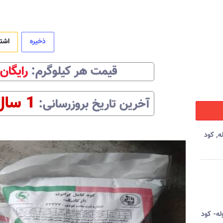
ذخیره
اشت
قیمت هر
کیلوگرم
:‌
رایگان
1 سال
آخرین تاریخ بروزرسانی:‌
ه
,
کود
له- کود