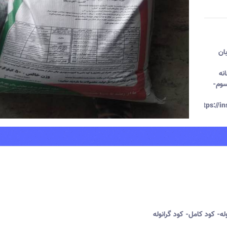
ان
نه
سوم-
https://
ه- کود کامل- کود گرانوله