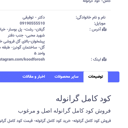
کامل- کود گرانوله
نام و نام خانوادگی:‌
دکتر
-
توفیقی
موبایل:‌
09190555510
آدرس :‌
گیلان- رشت- پل بوسار- خیاب
شهید محبی- جنب دفتر
پیشخوان-بالای گل فروشی خا
گل- ساختمان گودرز- طبقه 
واحد ۵
لینک :‌
instagram.com/koodforosh
توضیحات
سایر محصولات
اخبار و مقالات
کود کامل گرانوله
فروش کود کامل گرانوله اصل و مرغوب
فروش کود کامل گرانوله- خرید کود کامل گرانوله- قیمت کود کامل گرانول