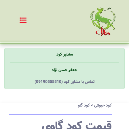
مشاور کود
جعفر حسن نژاد
(09190555510) تماس با مشاور کود
کود حیوانی
>
کود گاو
قیمت کود گاوی