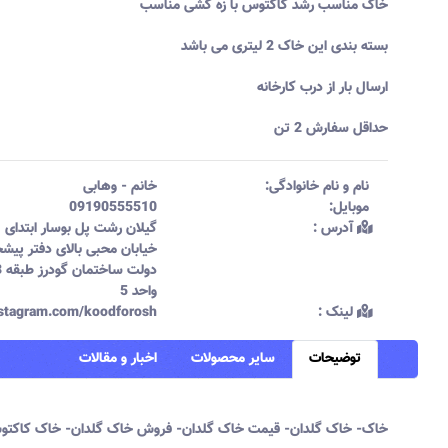
خاک مناسب رشد کاکتوس با زه کشی مناسب
بسته بندی این خاک 2 لیتری می باشد
ارسال بار از درب کارخانه
حداقل سفارش 2 تن
نام و نام خانوادگی:‌
خانم
-
وهابی
موبایل:‌
09190555510
آدرس :‌
گیلان رشت پل بوسار ابتدای
خیابان محبی بالای دفتر پیش
دولت س
واحد 5
لینک :‌
instagram.com/koodforosh
توضیحات
سایر محصولات
اخبار و مقالات
خاک- خاک گلدان- قیمت خاک گلدان- فروش خاک گلدان- خاک کاکت