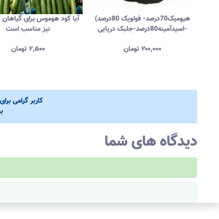
ستان
(هیومیک70درصد- فولویک 80درصد
آیا کود هوموس برای گیاهان گل
-اسیدآمینه80درصد-جلبک دریایی
نیز مناسب است
۲۰۰,۰۰۰
تومان
۲,۵۰۰
تومان
کاربر گرامی برا
ب
دیدگاه های شما