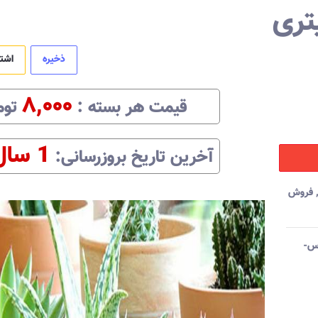
ذخیره
اشت
۸,۰۰۰
قیمت هر
بسته
:‌
توم
1 سال
آخرین تاریخ بروزرسانی:‌
فروش
وس-