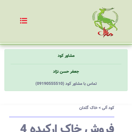
مشاور کود
جعفر حسن نژاد
(09190555510) تماس با مشاور کود
کود آلی
>
خاک گلدان
فروش خاک ارکیده 4