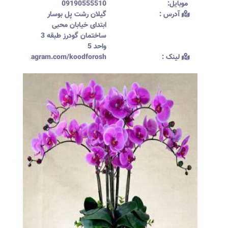
موبایل:‌
09190555510
آدرس :‌
گیلان رشت پل بوسار
ابتدای خیابان محبی
ساختمان گودرز طبقه 3
واحد 5
لینک :‌
ttps://instagram.com/koodforosh