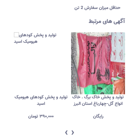
حداقل میزان سفارش 2 تن
آگهی های مرتبط
تولید و پخش خاک برگ . خاک
تولید و پخش کودهای هیومیک
کود 
انواع گل-چهارباغ استان البرز
اسید
رایگان
۳۹۰,۰۰۰
تومان
‹
›