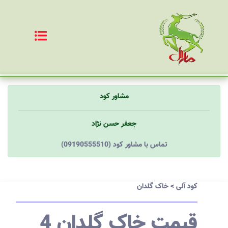
مشاور کود
جعفر حسن نژاد
(09190555510) تماس با مشاور کود
کود آلی
>
خاک گلدان
قیمت خاک گلدان 4