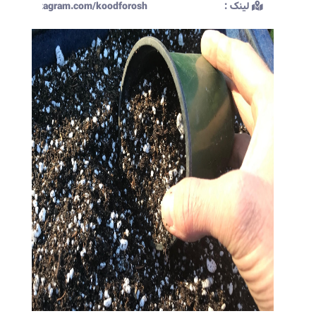
لینک :‌
ttps://instagram.com/koodforosh