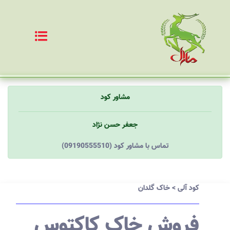
مشاور کود
جعفر حسن نژاد
(09190555510) تماس با مشاور کود
کود آلی
>
خاک گلدان
فروش خاک کاکتوس