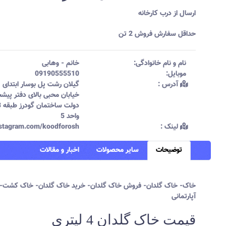
ارسال از درب کارخانه
حداقل سفارش فروش 2 تن
نام و نام خانوادگی:‌
خانم
-
وهابی
موبایل:‌
09190555510
آدرس :‌
گیلان رشت پل بوسار ابتدای
خیابان محبی بالای دفتر پیش
دولت س
واحد 5
لینک :‌
instagram.com/koodforosh
توضیحات
سایر محصولات
اخبار و مقالات
خاک- خاک گلدان- فروش خاک گلدان- خرید خاک گلدان- خاک کشت- 
آپارتمانی
قیمت خاک گلدان 4 لیتری