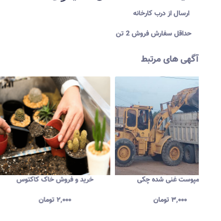
ارسال از درب کارخانه
حداقل سفارش فروش 2 تن
آگهی های مرتبط
 پسته
کمپوست غنی شده چکی
خرید و فروش خاک کاکت
۳,۰۰۰
تومان
۲,۰۰۰
تومان