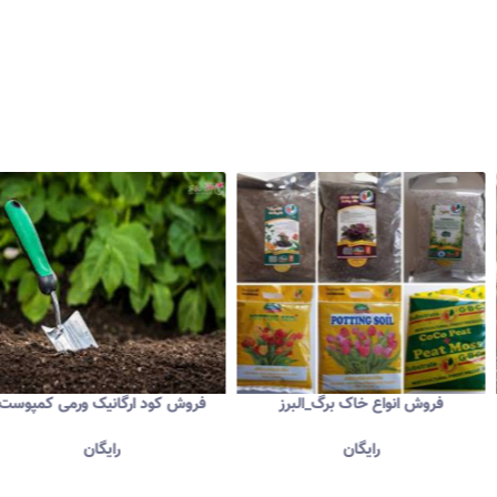
وس
فروش انواع خاک برگ_البرز
فروش کود ارگانیک ورم
رایگان
رایگان