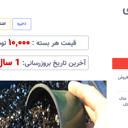
ذخیره
اشت
۱۰,۰۰۰
قیمت هر
بسته
:‌
توم
1 سال
آخرین تاریخ بروزرسانی:‌
فروش
 خاک
اک