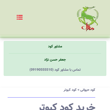
مشاور کود
جعفر حسن نژاد
(09190555510) تماس با مشاور کود
کود حیوانی
>
کود کبوتر
خرید کود کبوتر