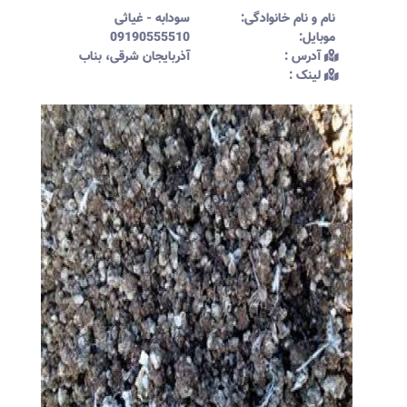
نام و نام خانوادگی:‌
سودابه
-
غیاثی
موبایل:‌
09190555510
آدرس :‌
آذربایجان شرقی، بناب
لینک :‌