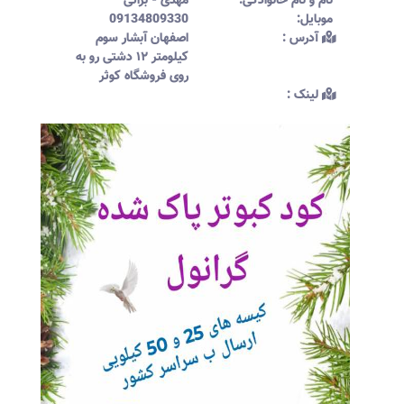
نام و نام خانوادگی:‌
مهدی
-
براتی
موبایل:‌
09134809330
آدرس :‌
اصفهان‌ آبشار سوم
کیلومتر ۱۲ دشتی رو به
روی فروشگاه کوثر
لینک :‌