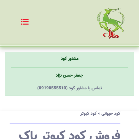
مشاور کود
جعفر حسن نژاد
(09190555510) تماس با مشاور کود
کود حیوانی
>
کود کبوتر
فروش کود کبوتر پاک