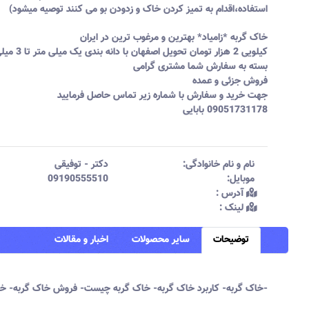
استفاده،اقدام به تمیز کردن خاک و زدودن بو می کنند توصیه میشود)
خاک گربه *زامیاد* بهترین و مرغوب ترین در ایران
کیلویی 2 هزار تومان تحویل اصفها
بسته به سفارش شما مشتری گرامی
فروش جزئی و عمده
جهت خرید و سفارش با شماره زیر تماس حاصل فرمایید
09051731178 بابایی
نام و نام خانوادگی:‌
دکتر
-
توفیقی
موبایل:‌
09190555510
آدرس :‌
لینک :‌
توضیحات
سایر محصولات
اخبار و مقالات
خاک گربه- کاربرد خاک گربه- خاک گربه چیست- فروش خاک گربه- خرید خاک گربه- نگهداری گربه- خاک بستر گربه- گربه- مزایای خاک گربه- نگهداری گربه خانگی-