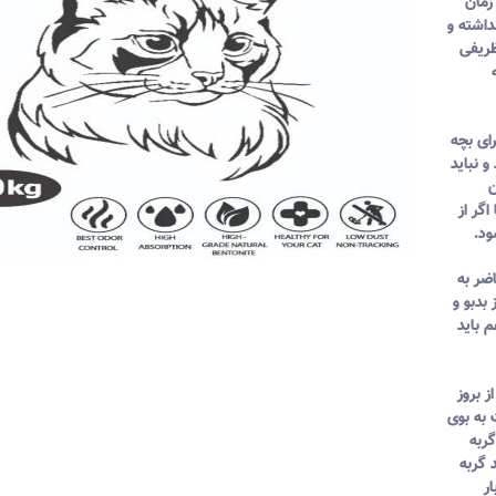
 زمان
داشته و
ظریفی
ای بچه
و نباید
ن
گر از
ود.
ضر به
بدبو و
 باید
 بروز
 به بوی
گربه
 گربه
ر