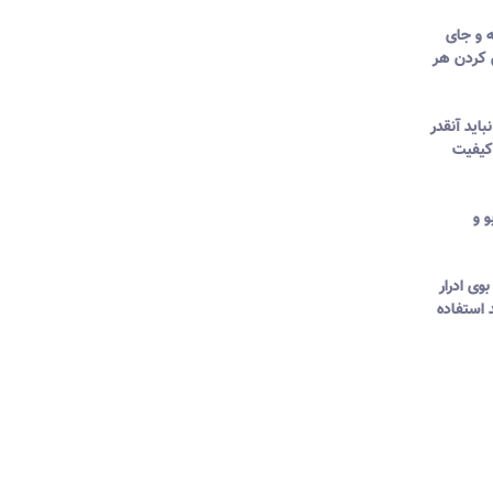
ه و جای
 کردن هر
اید آنقدر
 کیفیت
 و
وی ادرار
 استفاده