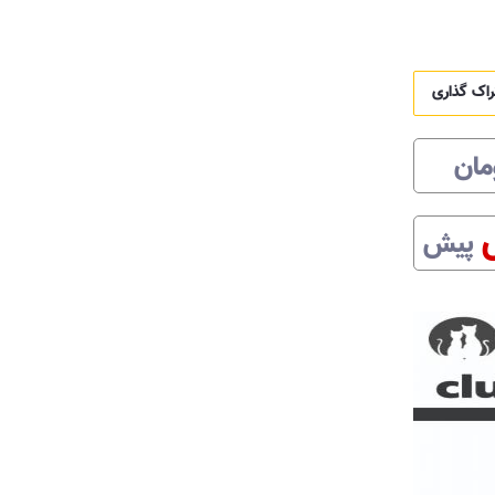
راک گذاری
مان
پیش