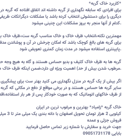
*کاربرد خاک گربه*
برای افرادی که سابقه نگهداری از گربه داشته اند اتفاق افتاده که گربه
دیگری را برای دستشوئی انتخاب کرده باشد یا مشکلات دیگر!نکات ظریف
کدام از آنها منجر به بروز مشکلات این چنینی میشود.
مهمترین نکته،انتخاب ظرف خاک و خاک مناسب گربه ست،ظرف خاک برای بچه
برای گربه های بالغ کوچک باشد که امکان چرخش در آن و پوشاندن مدفوع 
پایینتری استفاده میشود در مدت زمان کمتری تعویض شود.
گربه ها به ظرف خاک کثیف و بدبو حساس هستند و گاه به هیچ وجه حاضر
مرطوب شدن بیش از حد) اهمیت ویژه ای دارد،ضمن اینکه ظرف خاک هم باید بصورت هفتگی شسته شود.
اگر بیش از یک گربه در منزل نگهداری می کنید بهتر ست برای پیشگیری ا
سایر گربه ها حساس هستند و در برخی مواقع از دفع در مکانی که گربه دیگ
از ظرف خاکهای اتوماتیک که به صورت خودکار پس از هر بار استفاده،اقد
خاک گربه *زامیاد* بهترین و مرغوب ترین در ایران
کیلویی 2 هزار تومان تحویل اصفهان با دانه بندی یک میلی متر تا 3 میلی متر بسته به سفارش شما مشتری گرامی
فروش جزئی و عمده
جهت خرید و سفارش با شماره زیر تماس حاصل فرمایید
09051731178 بابایی