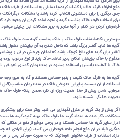
برای افرادی که سابقه نگهداری از گربه داشته اند اتفاق افتاده که گربه در
دفع اطراف ظرف خاک را کثیف کرده،یا تمایلی به استفاده از ظرف خاک ن
جای دیگری را برای دستشوئی انتخاب کرده باشد یا مشکلات دیگر!نکات 
برای انتخاب ظرف خاک مناسب گربه و نحوه آماده کردن آن وجود دارد که
فراموش کردن هر کدام از آنها منجر به بروز مشکلات این چنینی میشود.
مهمترین نکته،انتخاب ظرف خاک و خاک مناسب گربه ست،ظرف خاک بر
گربه ها نباید آنقدر بزرگ باشد که داخل شدن به آن برایشان دشوار باشد 
آنقدر برای گربه های بالغ کوچک باشد که امکان چرخش در آن و پوشاند
مدفوع با خاک برایشان امکان پذیر نباشد.خاک باید از نوع مرغوب بوده یا ا
خاک با کیفیت پایینتری استفاده میشود در مدت زمان کمتری تعویض ش
گربه ها به ظرف خاک کثیف و بدبو حساس هستند و گاه به هیچ وجه حا
استفاده از آن نیستند بنابراین تعویض خاک در مدت زمان مناسب(قبل از 
مرطوب شدن بیش از حد) اهمیت ویژه ای دارد،ضمن اینکه ظرف خاک هم
بصورت هفتگی شسته شود.
اگر بیش از یک گربه در منزل نگهداری می کنید بهتر ست برای پیشگیری از
مشکلات ذکر شده به تعداد گربه ها ظرف خاک تهیه کنید،گربه ها نسبت
ادرار سایر گربه ها حساس هستند و در برخی مواقع از دفع در مکانی که 
دیگری قبلا در آن دفع انجام داده خودداری می کنند. (برای افرادی که چند
دارند استفاده از ظرف خاکهای اتوماتیک که به صورت خودکار پس از هر با