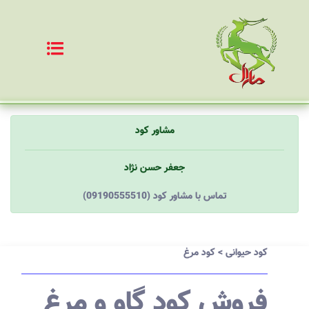
مشاور کود
جعفر حسن نژاد
(09190555510) تماس با مشاور کود
کود حیوانی
>
کود مرغ
فروش کود گاو و مرغ