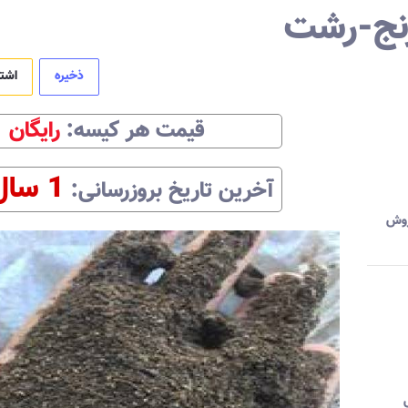
نج-رشت
ذخیره
اشت
قیمت هر
کیسه
:‌
رایگان
1 سال
آخرین تاریخ بروزرسانی:‌
وش