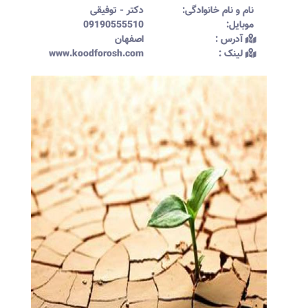
نام و نام خانوادگی:‌
دکتر
-
توفیقی
موبایل:‌
09190555510
آدرس :‌
اصفهان
لینک :‌
www.koodforosh.com