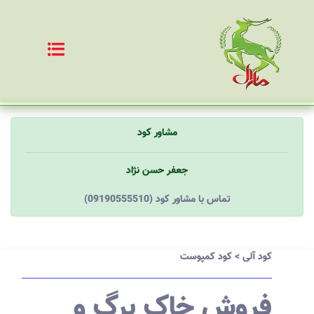
مشاور کود
جعفر حسن نژاد
(09190555510) تماس با مشاور کود
کود آلی
>
کود کمپوست
فروش خاک برگ و