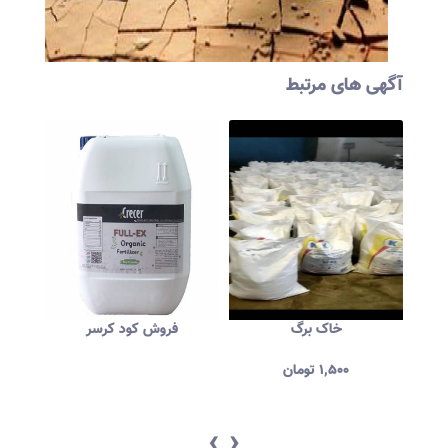
آگهی های مرتبط
خاک برگ
فروش کود کرسر
تولید
انواع
۱,۵۰۰
تومان
‹
›