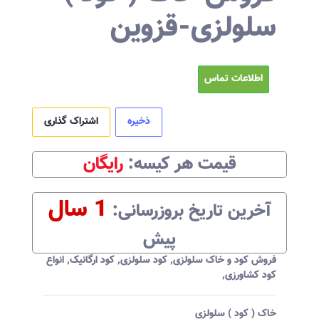
سلولزی-قزوین
اطلاعات تماس
ذخیره
اشتراک گذاری
قیمت هر
کیسه
:‌
رایگان
1 سال
آخرین تاریخ بروزرسانی:‌
پیش
فروش کود و خاک سلولزی
,
کود سلولزی
,
کود ارگانیک
,
انواع
کود کشاورزی
,
خاک ( کود ) سلولزی