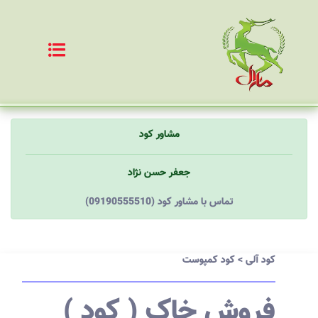
مشاور کود
جعفر حسن نژاد
(09190555510) تماس با مشاور کود
کود آلی
>
کود کمپوست
فروش خاک ( کود )