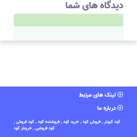
دیدگاه های شما
لینک های مرتبط
درباره ما
کود کبوتر , فروش کود , خرید کود , فروشنده کود , کود فروش ,
کود فروشی , خریدار کود