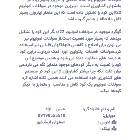
بخشهای کشاورزی است. نیتروزن موجود در سولفات امونیوم
22/این کود را تشکیل داده است که این مقدار نیتروزن بسیار
قابل ملاحظه و چشم گیرمیباشد.
گوگرد موجود در سولفات امونیوم 22/دیگر این کود را تشکیل
میدهد که بسیار مورد اهمیت است.از سولفات امونیوم نیز
می توان برای اصلاح و کاهش phخاکهای قلیایی نیز استفاده
کرد.سولفات فسفات پنتونین اوره نمک دریای...دراین کود
به درصد های متفاوت دیده می شود و همین موضوع این
کود را نصبت به دیگر کودهای موجود متمایز نگه می دارد.می
توان علت انکه چرا بیشتر کشاورزان از این کود در سیستم
های کشاورزی خود استفاده می کنند همین نکته اشاره کرد
سولفات امونیوم یک کود کامل و مناسب و متمایز به دیگر
کودها میکند.
نام و نام خانوادگی:‌
حسن
-
نژاد
موبایل:‌
09190555510
آدرس :‌
اصفهان ایمانشهر
لینک :‌