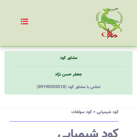
مشاور کود
جعفر حسن نژاد
(09190555510) تماس با مشاور کود
کود شیمیایی
>
کود سولفات
کود شیمیایی