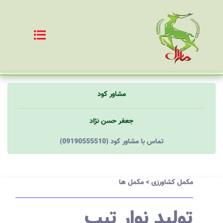
مشاور کود
جعفر حسن نژاد
(09190555510) تماس با مشاور کود
مکمل کشاورزی
>
مکمل ها
تولید نوار تیپ