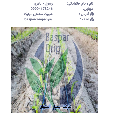
نام و نام خانوادگی:‌
رسول
-
باقری
موبایل:‌
09904178246
آدرس :‌
شهرک صنعتی مبارکه
لینک :‌
@basparcompany