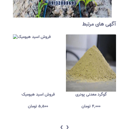
آگهی های مرتبط
گوگرد معدنی پودری
فروش اسید هیومیک
خ
۴,۰۰۰
تومان
۵,۵۰۰
تومان
‹
›