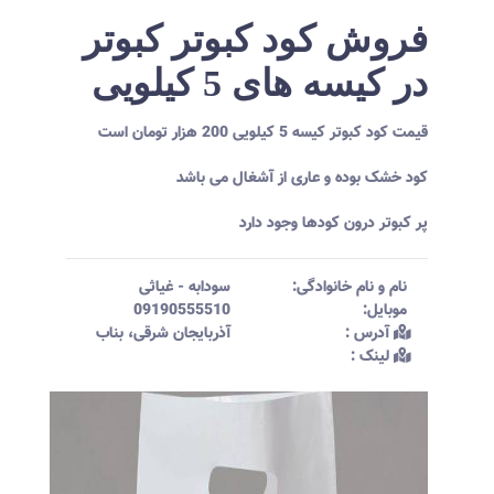
فروش کود کبوتر کبوتر
در کیسه های 5 کیلویی
قیمت کود کبوتر کیسه 5 کیلویی 200 هزار تومان است
کود خشک بوده و عاری از آشغال می باشد
پر کبوتر درون کودها وجود دارد
نام و نام خانوادگی:‌
سودابه
-
غیاثی
موبایل:‌
09190555510
آدرس :‌
آذربایجان شرقی، بناب
لینک :‌