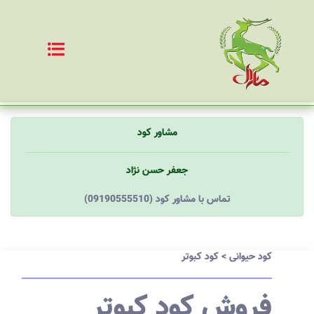
مشاور کود
جعفر حسن نژاد
(09190555510) تماس با مشاور کود
کود حیوانی
>
کود کبوتر
فروش کود کبوتر