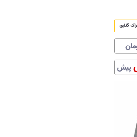
راک گذاری
مان
پیش