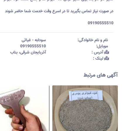
در صورت نیاز تماس بگیرید تا در اسرع وقت خدمت شما حاضر شوند
09190555510
نام و نام خانوادگی:‌
سودابه
-
غیاثی
موبایل:‌
09190555510
آدرس :‌
آذربایجان شرقی، بناب
لینک :‌
آگهی های مرتبط