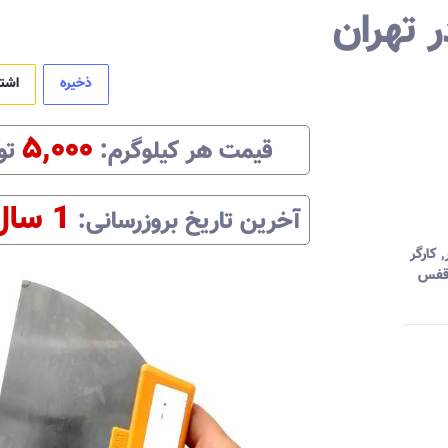
 تهران
ذخیره
اشت
۵,۰۰۰
قیمت هر
کیلوگرم
:‌
تو
1 سال
آخرین تاریخ بروزرسانی:‌
,
کارگر
 قفس