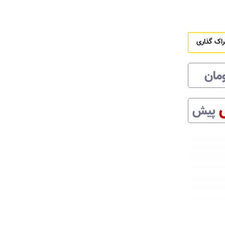
راک گذاری
مان
پیش