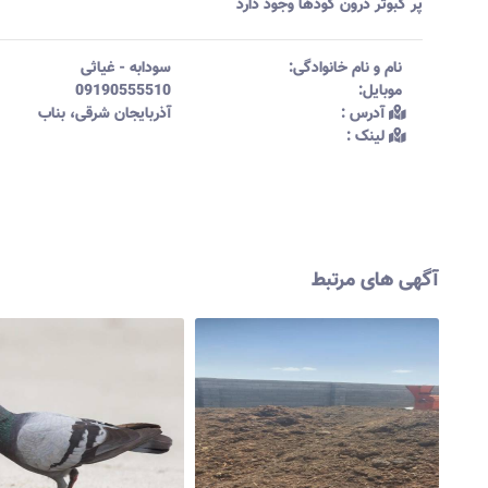
پر کبوتر درون کودها وجود دارد
نام و نام خانوادگی:‌
سودابه
-
غیاثی
موبایل:‌
09190555510
آدرس :‌
آذربایجان شرقی، بناب
لینک :‌
آگهی های مرتبط