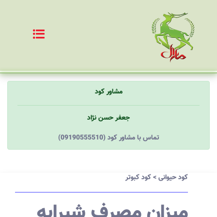
مشاور کود
جعفر حسن نژاد
(09190555510) تماس با مشاور کود
کود حیوانی
>
کود کبوتر
میزان مصرف شیرابه